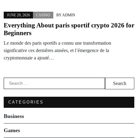
JUNE 29, 2026
CASINO
BY
ADMIN
Everything About paris sportif crypto 2026 for
Beginners
Le monde des paris sportifs a connu une transformation
significative ces dernières années, et l’émergence de la
cryptomonnaie a ajouté…
Search
for:
CATEGORIES
Business
Games