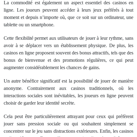
La commodité est également un aspect essentiel des casinos en
ligne. Les joueurs peuvent accéder à leurs jeux préférés à tout
moment et depuis n’importe où, que ce soit sur un ordinateur, une
tablette ou un smartphone.
Cette flexibilité permet aux utilisateurs de jouer à leur rythme, sans
avoir à se déplacer vers un établissement physique. De plus, les
casinos en ligne proposent souvent des bonus attractifs, tels que des
bonus de bienvenue et des promotions régulières, ce qui peut
augmenter considérablement les chances de gains.
Un autre bénéfice significatif est la possibilité de jouer de manière
anonyme. Contrairement aux casinos traditionnels, où les
interactions sociales sont inévitables, les joueurs en ligne peuvent
choisir de garder leur identité secrète.
Cela peut être particulièrement attrayant pour ceux qui préfèrent
jouer sans pression sociale ou qui souhaitent simplement se
concentrer sur le jeu sans distractions extérieures. Enfin, les casinos