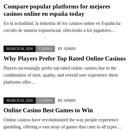
Compare popular platforms for mejores
casinos online en españa today
En la actualidad, la industria de los casinos online en España ha
crecido de manera exponencial, ofreciendo a los jugadores…
MARCH 04, 2026
CASINO
BY
ADMIN
Why Players Prefer Top Rated Online Casinos
Players increasingly prefer top-rated online casinos due to the
combination of trust, quality, and overall user experience these
platforms offer.…
MARCH 03, 2026
CASINO
BY
ADMIN
Online Casino Best Games to Win
Online casinos have revolutionized the way people experience
gambling, offering a vast array of games that cater to all types…