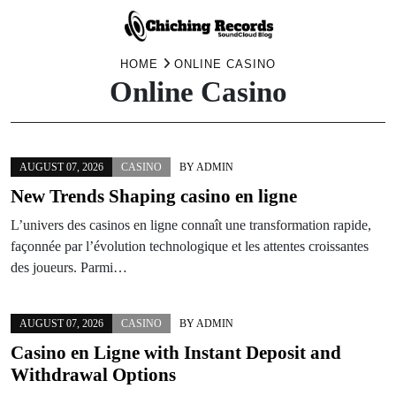
Skip
HOME
ONLINE CASINO
Online Casino
to
content
AUGUST 07, 2026
CASINO
BY
ADMIN
New Trends Shaping casino en ligne
L’univers des casinos en ligne connaît une transformation rapide,
façonnée par l’évolution technologique et les attentes croissantes
des joueurs. Parmi…
AUGUST 07, 2026
CASINO
BY
ADMIN
Casino en Ligne with Instant Deposit and
Withdrawal Options