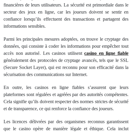
financières de leurs utilisateurs. La sécurité est primordiale dans le
secteur des jeux en ligne, car les joueurs doivent se sentir en
confiance lorsqu’ils effectuent des transactions et partagent des
informations sensibles.
Parmi les principales mesures adoptées, on trouve le cryptage des
données, qui consiste à coder les informations pour empêcher tout
accès non autorisé. Les casinos utilisent
casino en ligne fiable
généralement des protocoles de cryptage avancés, tels que le SSL
(Secure Socket Layer), qui est reconnu pour son efficacité dans la
sécurisation des communications sur Internet.
En outre, les casinos en ligne fiables s’assurent que leurs
plateformes sont régulées et agréées par des autorités compétentes.
Cela signifie qu’ils doivent respecter des normes strictes de sécurité
et de transparence, ce qui renforce la confiance des joueurs.
Les licences délivrées par des organismes reconnus garantissent
que le casino opère de manière légale et éthique. Cela inclut