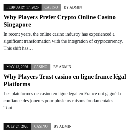
FEBRUARY 17, 2026
CASINO
BY
ADMIN
Why Players Prefer Crypto Online Casino
Singapore
In recent years, the online casino industry has experienced a
significant transformation with the integration of cryptocurrency.
This shift has…
MAY 13, 2026
CASINO
BY
ADMIN
Why Players Trust casino en ligne france légal
Platforms
Les plateformes de casino en ligne légal en France ont gagné la
confiance des joueurs pour plusieurs raisons fondamentales.
Tout…
JULY 24, 2026
CASINO
BY
ADMIN