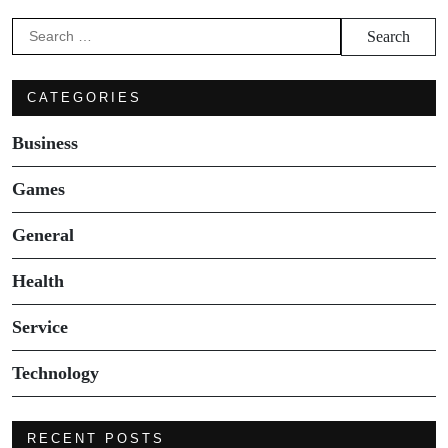
Search
for:
CATEGORIES
Business
Games
General
Health
Service
Technology
RECENT POSTS