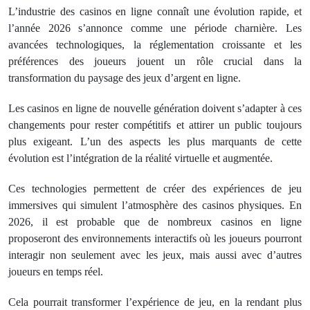
L’industrie des casinos en ligne connaît une évolution rapide, et
l’année 2026 s’annonce comme une période charnière. Les
avancées technologiques, la réglementation croissante et les
préférences des joueurs jouent un rôle crucial dans la
transformation du paysage des jeux d’argent en ligne.
Les casinos en ligne de nouvelle génération doivent s’adapter à ces
changements pour rester compétitifs et attirer un public toujours
plus exigeant. L’un des aspects les plus marquants de cette
évolution est l’intégration de la réalité virtuelle et augmentée.
Ces technologies permettent de créer des expériences de jeu
immersives qui simulent l’atmosphère des casinos physiques. En
2026, il est probable que de nombreux casinos en ligne
proposeront des environnements interactifs où les joueurs pourront
interagir non seulement avec les jeux, mais aussi avec d’autres
joueurs en temps réel.
Cela pourrait transformer l’expérience de jeu, en la rendant plus