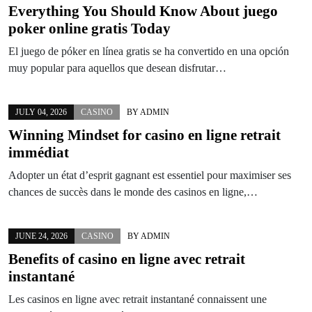
Everything You Should Know About juego
poker online gratis Today
El juego de póker en línea gratis se ha convertido en una opción
muy popular para aquellos que desean disfrutar…
JULY 04, 2026
CASINO
BY
ADMIN
Winning Mindset for casino en ligne retrait
immédiat
Adopter un état d’esprit gagnant est essentiel pour maximiser ses
chances de succès dans le monde des casinos en ligne,…
JUNE 24, 2026
CASINO
BY
ADMIN
Benefits of casino en ligne avec retrait
instantané
Les casinos en ligne avec retrait instantané connaissent une