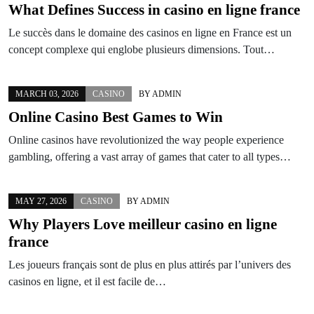
What Defines Success in casino en ligne france
Le succès dans le domaine des casinos en ligne en France est un
concept complexe qui englobe plusieurs dimensions. Tout…
MARCH 03, 2026
CASINO
BY
ADMIN
Online Casino Best Games to Win
Online casinos have revolutionized the way people experience
gambling, offering a vast array of games that cater to all types…
MAY 27, 2026
CASINO
BY
ADMIN
Why Players Love meilleur casino en ligne
france
Les joueurs français sont de plus en plus attirés par l’univers des
casinos en ligne, et il est facile de…