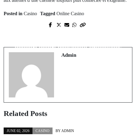
aux attentes d’une clientèle toujours plus connectée et exigeante.
Posted in
Casino
Tagged
Online Casino
Prev Post
Next Post
Tout Savoir sur le Meilleur Casino en
Understanding Hidden Conditions in
Ligne Moderne
migliori bonus benvenuto Promotions
Admin
Related Posts
JUNE 02, 2026
CASINO
BY
ADMIN