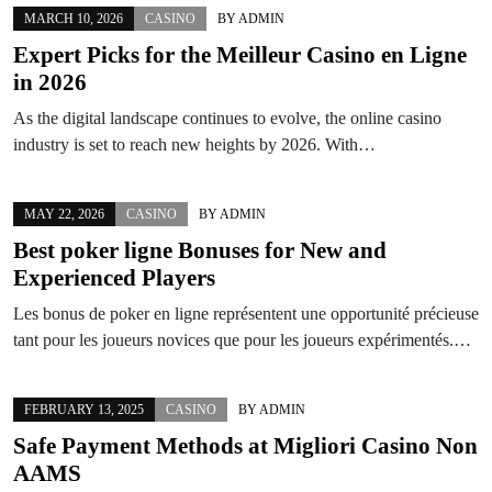
MARCH 10, 2026
CASINO
BY
ADMIN
Expert Picks for the Meilleur Casino en Ligne
in 2026
As the digital landscape continues to evolve, the online casino
industry is set to reach new heights by 2026. With…
MAY 22, 2026
CASINO
BY
ADMIN
Best poker ligne Bonuses for New and
Experienced Players
Les bonus de poker en ligne représentent une opportunité précieuse
tant pour les joueurs novices que pour les joueurs expérimentés.…
FEBRUARY 13, 2025
CASINO
BY
ADMIN
Safe Payment Methods at Migliori Casino Non
AAMS