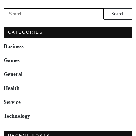
Search
for:
CATEGORIES
Business
Games
General
Health
Service
Technology
RECENT POSTS