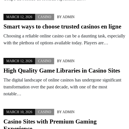
MARCH 12, 2026
CASINO
BY
ADMIN
Smart ways to choose trusted casinos en ligne
Choosing a reliable online casino can be a daunting task, especially
with the plethora of options available today. Players are…
MARCH 12, 2026
CASINO
BY
ADMIN
High Quality Game Libraries in Casino Sites
The digital landscape of online casinos has undergone significant
transformation over the past decade, with one of the most
notable…
MARCH 10, 2026
CASINO
BY
ADMIN
Casino Sites with Premium Gaming
Experience