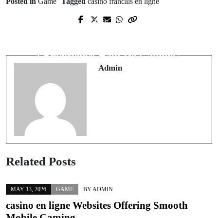
Posted in
Game
Tagged
casino francais en ligne
Prev Post
Next Post
Everything You Should Know About
Meilleur Casino En Ligne Et
juego poker online gratis Today
Expérience Haut De Gamme
Admin
Related Posts
MAY 13, 2026
GAME
BY
ADMIN
casino en ligne Websites Offering Smooth
Mobile Gaming