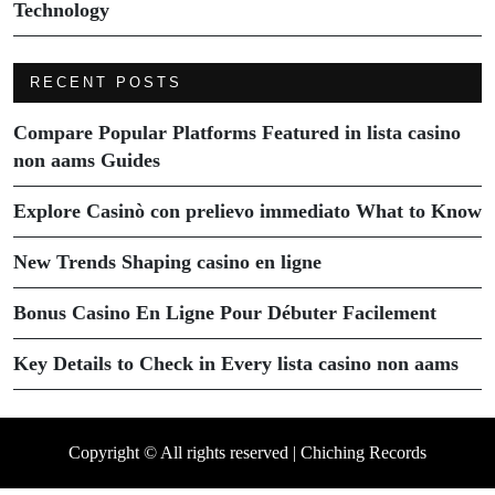
Technology
RECENT POSTS
Compare Popular Platforms Featured in lista casino
non aams Guides
Explore Casinò con prelievo immediato What to Know
New Trends Shaping casino en ligne
Bonus Casino En Ligne Pour Débuter Facilement
Key Details to Check in Every lista casino non aams
Copyright © All rights reserved | Chiching Records