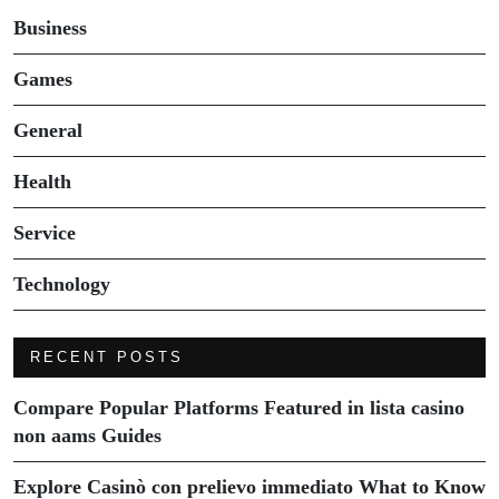
Business
Games
General
Health
Service
Technology
RECENT POSTS
Compare Popular Platforms Featured in lista casino
non aams Guides
Explore Casinò con prelievo immediato What to Know