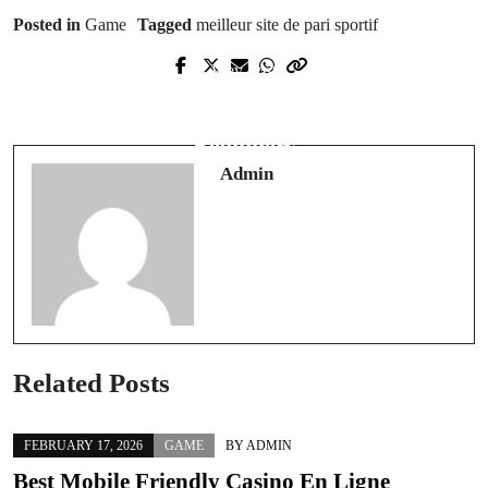
Posted in
Game
Tagged
meilleur site de pari sportif
Prev Post
Next Post
Meilleur Casino en Ligne Argent Reel
Sites de Paris Sportif Fiables for
et Accès Simplifié
Beginners
Admin
Related Posts
FEBRUARY 17, 2026
GAME
BY
ADMIN
Best Mobile Friendly Casino En Ligne