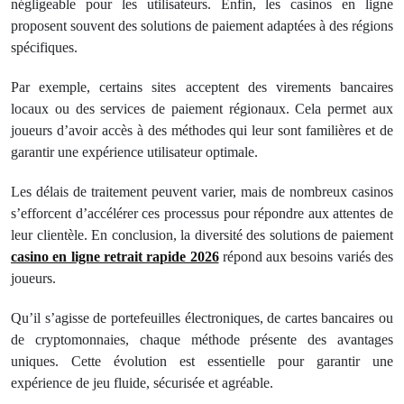
négligeable pour les utilisateurs. Enfin, les casinos en ligne
proposent souvent des solutions de paiement adaptées à des régions
spécifiques.
Par exemple, certains sites acceptent des virements bancaires
locaux ou des services de paiement régionaux. Cela permet aux
joueurs d’avoir accès à des méthodes qui leur sont familières et de
garantir une expérience utilisateur optimale.
Les délais de traitement peuvent varier, mais de nombreux casinos
s’efforcent d’accélérer ces processus pour répondre aux attentes de
leur clientèle. En conclusion, la diversité des solutions de paiement
casino en ligne retrait rapide 2026
répond aux besoins variés des
joueurs.
Qu’il s’agisse de portefeuilles électroniques, de cartes bancaires ou
de cryptomonnaies, chaque méthode présente des avantages
uniques. Cette évolution est essentielle pour garantir une
expérience de jeu fluide, sécurisée et agréable.