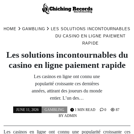
Skip
to
HOME
GAMBLING
LES SOLUTIONS INCONTOURNABLES
content
DU CASINO EN LIGNE PAIEMENT
RAPIDE
Les solutions incontournables du
casino en ligne paiement rapide
Les casinos en ligne ont connu une
popularité croissante ces dernières
années, attirant des joueurs du monde
entier. L’un des…
JUNE 11, 2026
GAMBLING
1 MIN READ
0
87
BY
ADMIN
Les casinos en ligne ont connu une popularité croissante ces