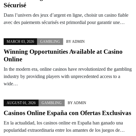
Sécurisé
Dans l’univers des jeux d’argent en ligne, choisir un casino fiable
avec des paiements sécurisés est primordial pour garantir une…
MARCH 03, 2026
GAMBLING
BY
ADMIN
Winning Opportunities Available at Casino
Online
In the modern era, online casinos have revolutionized the gambling
industry by providing players with unprecedented access to a
wide…
AUGUST 01, 2026
GAMBLING
BY
ADMIN
Casinos Online España con Ofertas Exclusivas
En la actualidad, los casinos online en España han ganado una
popularidad extraordinaria entre los amantes de los juegos de…