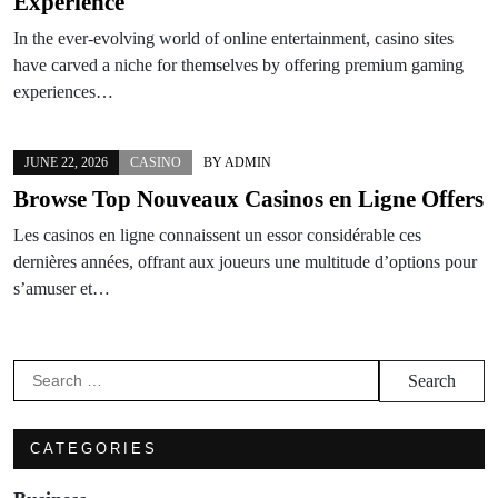
Experience
In the ever-evolving world of online entertainment, casino sites
have carved a niche for themselves by offering premium gaming
experiences…
JUNE 22, 2026
CASINO
BY
ADMIN
Browse Top Nouveaux Casinos en Ligne Offers
Les casinos en ligne connaissent un essor considérable ces
dernières années, offrant aux joueurs une multitude d’options pour
s’amuser et…
Search
for:
CATEGORIES