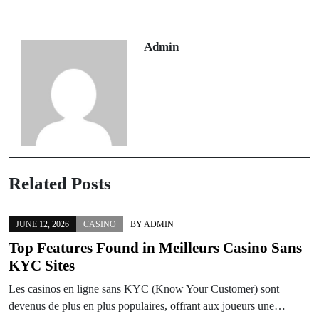
Les solutions incontournables du
Meilleur Site Pari en Ligne
casino en ligne paiement rapide
Comparison Guide
Admin
Related Posts
JUNE 12, 2026
CASINO
BY
ADMIN
Top Features Found in Meilleurs Casino Sans
KYC Sites
Les casinos en ligne sans KYC (Know Your Customer) sont
devenus de plus en plus populaires, offrant aux joueurs une…