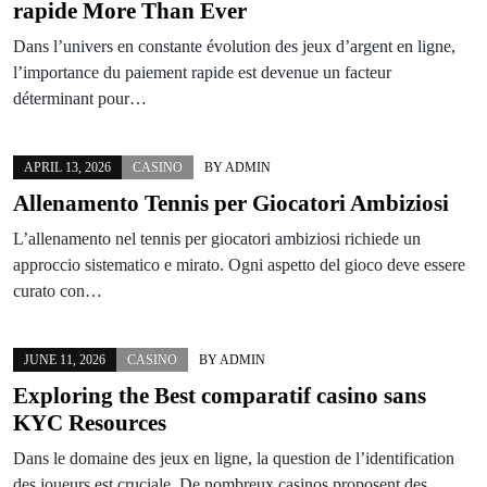
rapide More Than Ever
Dans l’univers en constante évolution des jeux d’argent en ligne,
l’importance du paiement rapide est devenue un facteur
déterminant pour…
APRIL 13, 2026
CASINO
BY
ADMIN
Allenamento Tennis per Giocatori Ambiziosi
L’allenamento nel tennis per giocatori ambiziosi richiede un
approccio sistematico e mirato. Ogni aspetto del gioco deve essere
curato con…
JUNE 11, 2026
CASINO
BY
ADMIN
Exploring the Best comparatif casino sans
KYC Resources
Dans le domaine des jeux en ligne, la question de l’identification
des joueurs est cruciale. De nombreux casinos proposent des…