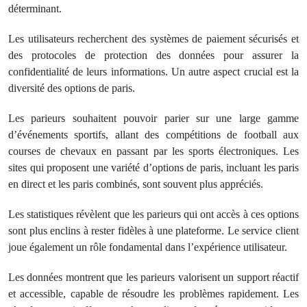
déterminant.
Les utilisateurs recherchent des systèmes de paiement sécurisés et
des protocoles de protection des données pour assurer la
confidentialité de leurs informations. Un autre aspect crucial est la
diversité des options de paris.
Les parieurs souhaitent pouvoir parier sur une large gamme
d’événements sportifs, allant des compétitions de football aux
courses de chevaux en passant par les sports électroniques. Les
sites qui proposent une variété d’options de paris, incluant les paris
en direct et les paris combinés, sont souvent plus appréciés.
Les statistiques révèlent que les parieurs qui ont accès à ces options
sont plus enclins à rester fidèles à une plateforme. Le service client
joue également un rôle fondamental dans l’expérience utilisateur.
Les données montrent que les parieurs valorisent un support réactif
et accessible, capable de résoudre les problèmes rapidement. Les