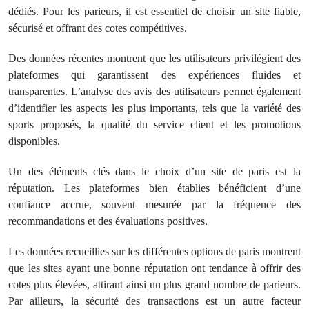
dédiés. Pour les parieurs, il est essentiel de choisir un site fiable,
sécurisé et offrant des cotes compétitives.
Des données récentes montrent que les utilisateurs privilégient des
plateformes qui garantissent des expériences fluides et
transparentes. L’analyse des avis des utilisateurs permet également
d’identifier les aspects les plus importants, tels que la variété des
sports proposés, la qualité du service client et les promotions
disponibles.
Un des éléments clés dans le choix d’un site de paris est la
réputation. Les plateformes bien établies bénéficient d’une
confiance accrue, souvent mesurée par la fréquence des
recommandations et des évaluations positives.
Les données recueillies sur les différentes options de paris montrent
que les sites ayant une bonne réputation ont tendance à offrir des
cotes plus élevées, attirant ainsi un plus grand nombre de parieurs.
Par ailleurs, la sécurité des transactions est un autre facteur