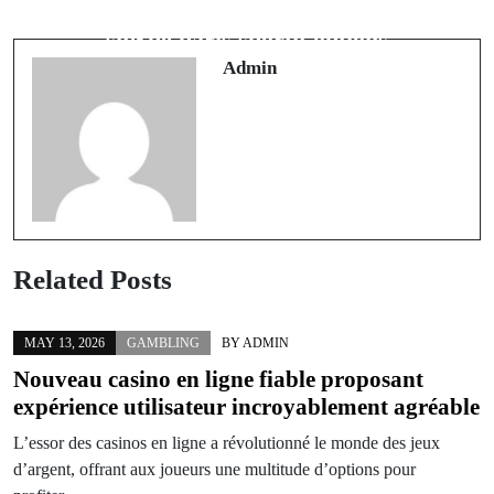
Player preferences shaping meilleur
paris sportif features
site de paris sportif options
Admin
Related Posts
MAY 13, 2026
GAMBLING
BY
ADMIN
Nouveau casino en ligne fiable proposant
expérience utilisateur incroyablement agréable
L’essor des casinos en ligne a révolutionné le monde des jeux
d’argent, offrant aux joueurs une multitude d’options pour