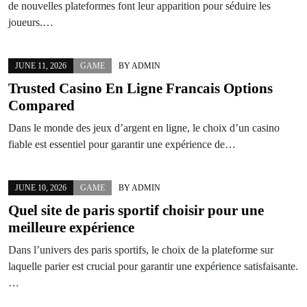
de nouvelles plateformes font leur apparition pour séduire les
joueurs.…
JUNE 11, 2026
GAME
BY
ADMIN
Trusted Casino En Ligne Francais Options
Compared
Dans le monde des jeux d’argent en ligne, le choix d’un casino
fiable est essentiel pour garantir une expérience de…
JUNE 10, 2026
GAME
BY
ADMIN
Quel site de paris sportif choisir pour une
meilleure expérience
Dans l’univers des paris sportifs, le choix de la plateforme sur
laquelle parier est crucial pour garantir une expérience satisfaisante.
…