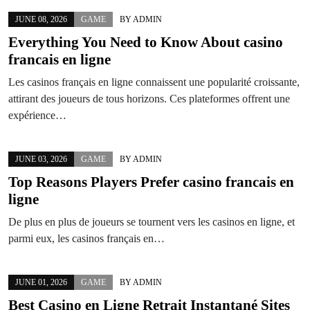
JUNE 08, 2026
GAME
BY
ADMIN
Everything You Need to Know About casino
francais en ligne
Les casinos français en ligne connaissent une popularité croissante,
attirant des joueurs de tous horizons. Ces plateformes offrent une
expérience…
JUNE 03, 2026
GAME
BY
ADMIN
Top Reasons Players Prefer casino francais en
ligne
De plus en plus de joueurs se tournent vers les casinos en ligne, et
parmi eux, les casinos français en…
JUNE 01, 2026
GAME
BY
ADMIN
Best Casino en Ligne Retrait Instantané Sites