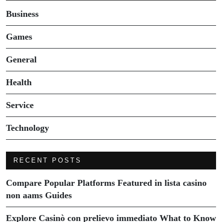
Business
Games
General
Health
Service
Technology
RECENT POSTS
Compare Popular Platforms Featured in lista casino
non aams Guides
Explore Casinò con prelievo immediato What to Know