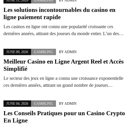
JUNE 11, 2026
GAMBLING
BY
ADMIN
Les solutions incontournables du casino en
ligne paiement rapide
Les casinos en ligne ont connu une popularité croissante ces
dernières années, attirant des joueurs du monde entier. L’un des…
JUNE 09, 2026
GAMBLING
BY
ADMIN
Meilleur Casino en Ligne Argent Reel et Accès
Simplifié
Le secteur des jeux en ligne a connu une croissance exponentielle
ces dernières années, attirant un grand nombre de joueurs…
JUNE 04, 2026
GAMBLING
BY
ADMIN
Les Conseils Pratiques pour un Casino Crypto
En Ligne