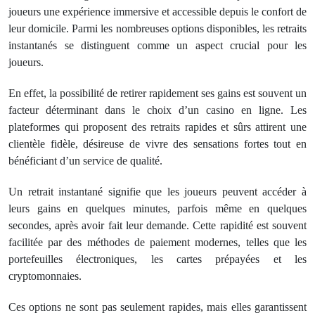
joueurs une expérience immersive et accessible depuis le confort de
leur domicile. Parmi les nombreuses options disponibles, les retraits
instantanés se distinguent comme un aspect crucial pour les
joueurs.
En effet, la possibilité de retirer rapidement ses gains est souvent un
facteur déterminant dans le choix d’un casino en ligne. Les
plateformes qui proposent des retraits rapides et sûrs attirent une
clientèle fidèle, désireuse de vivre des sensations fortes tout en
bénéficiant d’un service de qualité.
Un retrait instantané signifie que les joueurs peuvent accéder à
leurs gains en quelques minutes, parfois même en quelques
secondes, après avoir fait leur demande. Cette rapidité est souvent
facilitée par des méthodes de paiement modernes, telles que les
portefeuilles électroniques, les cartes prépayées et les
cryptomonnaies.
Ces options ne sont pas seulement rapides, mais elles garantissent