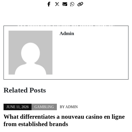
Prev Post
Next Post
Benefits of casino en ligne avec retrait
Access Cutting-Edge Casino Games
instantané
via nouveau casino en ligne Portals
Admin
Related Posts
JUNE 11, 2026
GAMBLING
BY
ADMIN
What differentiates a nouveau casino en ligne
from established brands